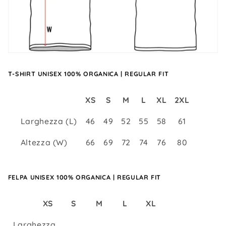
T-SHIRT UNISEX 100% ORGANICA | REGULAR FIT
XS
S
M
L
XL
2XL
Larghezza (L)
46
49
52
55
58
61
Altezza (W)
66
69
72
74
76
80
FELPA
UNISEX 100% ORGANICA | REGULAR FIT
XS
S
M
L
XL
Larghezza