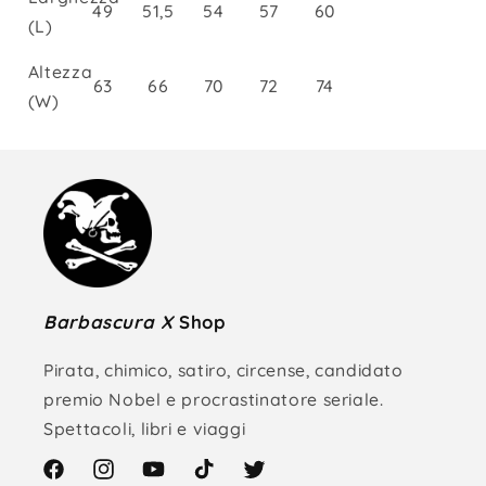
49
51,5
54
57
60
(L)
Altezza
63
66
70
72
74
(W)
Barbascura X
Shop
Pirata, chimico, satiro, circense, candidato
premio Nobel e procrastinatore seriale.
Spettacoli, libri e viaggi
Facebook
Instagram
YouTube
TikTok
Twitter